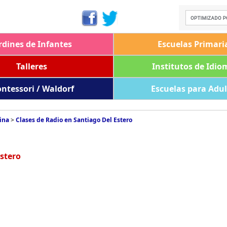
rdines de Infantes
Escuelas Primari
Talleres
Institutos de Idio
ntessori / Waldorf
Escuelas para Adu
ina
>
Clases de Radio en Santiago Del Estero
stero