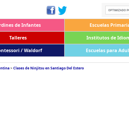
rdines de Infantes
Escuelas Primari
Talleres
Institutos de Idio
ntessori / Waldorf
Escuelas para Adu
entina
>
Clases de Ninjitsu en Santiago Del Estero