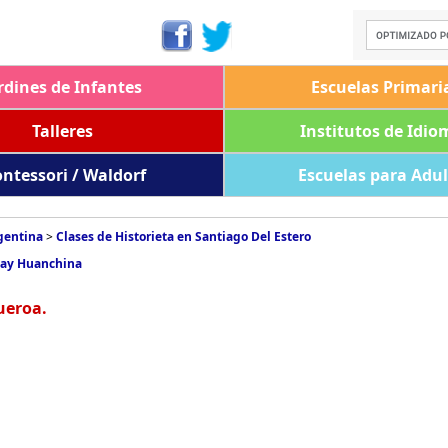
rdines de Infantes
Escuelas Primari
Talleres
Institutos de Idio
ntessori / Waldorf
Escuelas para Adu
rgentina
>
Clases de Historieta en Santiago Del Estero
uay Huanchina
ueroa.