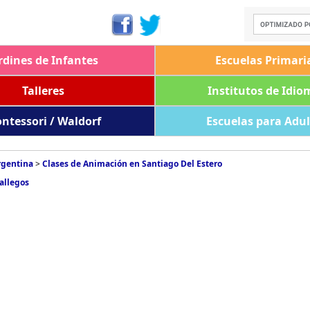
rdines de Infantes
Escuelas Primari
Talleres
Institutos de Idio
ntessori / Waldorf
Escuelas para Adu
rgentina
>
Clases de Animación en Santiago Del Estero
allegos