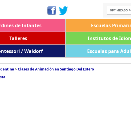
rdines de Infantes
Escuelas Primari
Talleres
Institutos de Idio
ntessori / Waldorf
Escuelas para Adu
rgentina
>
Clases de Animación en Santiago Del Estero
sta