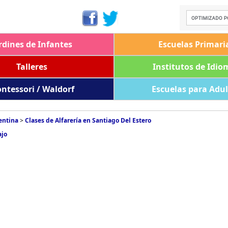
rdines de Infantes
Escuelas Primari
Talleres
Institutos de Idio
ntessori / Waldorf
Escuelas para Adu
entina
>
Clases de Alfarería en Santiago Del Estero
ajo